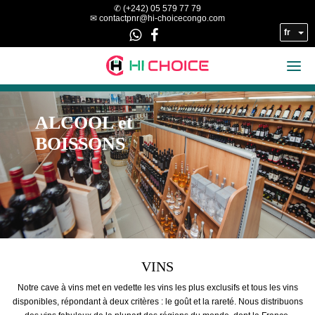
Skip to main content
✆ (+242) 05 579 77 79
✉ contactpnr@hi-choicecongo.com
fr


ALCOOL et
BOISSONS
VINS
Notre cave à vins met en vedette les vins les plus exclusifs et tous les vins
disponibles, répondant à deux critères : le goût et la rareté. Nous distribuons